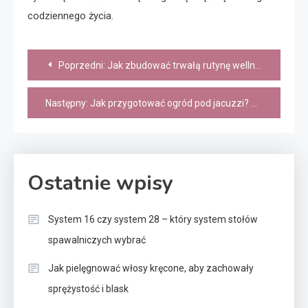
codziennego życia.
Nawigacja
Poprzedni:
Jak zbudować trwałą rutynę wellness
wpisu
Następny:
Jak przygotować ogród pod jacuzzi? Podłoże, przyłącza, strefa prywatności – kompletny poradnik
Ostatnie wpisy
System 16 czy system 28 – który system stołów
spawalniczych wybrać
Jak pielęgnować włosy kręcone, aby zachowały
sprężystość i blask