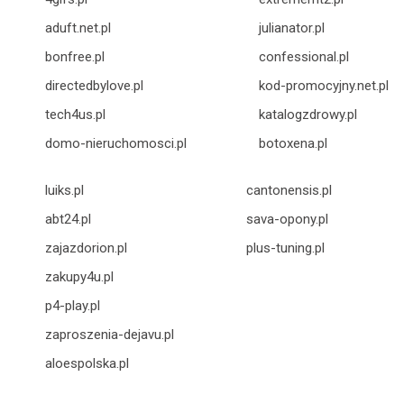
aduft.net.pl
julianator.pl
bonfree.pl
confessional.pl
directedbylove.pl
kod-promocyjny.net.pl
tech4us.pl
katalogzdrowy.pl
domo-nieruchomosci.pl
botoxena.pl
luiks.pl
cantonensis.pl
abt24.pl
sava-opony.pl
zajazdorion.pl
plus-tuning.pl
zakupy4u.pl
p4-play.pl
zaproszenia-dejavu.pl
aloespolska.pl