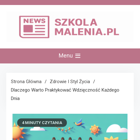
Skip
to
content
szkolamalenia.pl
Menu
Strona Główna
Zdrowie I Styl Życia
Dlaczego Warto Praktykować Wdzięczność Każdego
Dnia
4 MINUTY CZYTANIA