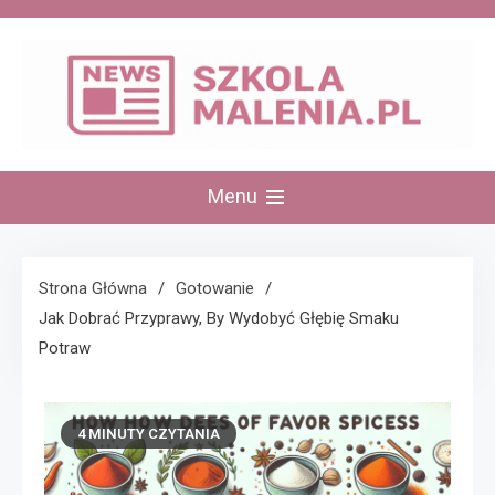
Skip
to
content
szkolamalenia.pl
Menu
Strona Główna
Gotowanie
Jak Dobrać Przyprawy, By Wydobyć Głębię Smaku
Potraw
4 MINUTY CZYTANIA