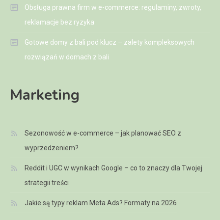
Obsługa prawna firm w e-commerce: regulaminy, zwroty,
reklamacje bez ryzyka
Gotowe domy z bali pod klucz – zalety kompleksowych
rozwiązań w domach z bali
Marketing
Sezonowość w e-commerce – jak planować SEO z
wyprzedzeniem?
Reddit i UGC w wynikach Google – co to znaczy dla Twojej
strategii treści
Jakie są typy reklam Meta Ads? Formaty na 2026