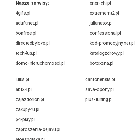
Nasze serwisy:
ener-chi.pl
4gifs.pl
extrememt2.pl
aduft.net.pl
julianator.pl
bonfree.pl
confessional.pl
directedbylove.pl
kod-promocyjny.net.pl
tech4us.pl
katalogzdrowy.pl
domo-nieruchomosci.pl
botoxena.pl
luiks.pl
cantonensis.pl
abt24.pl
sava-opony.pl
zajazdorion.pl
plus-tuning.pl
zakupy4u.pl
p4-play.pl
zaproszenia-dejavu.pl
aloespolska.pl