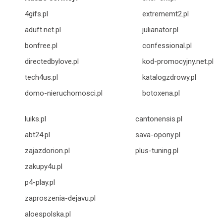
4gifs.pl
extrememt2.pl
aduft.net.pl
julianator.pl
bonfree.pl
confessional.pl
directedbylove.pl
kod-promocyjny.net.pl
tech4us.pl
katalogzdrowy.pl
domo-nieruchomosci.pl
botoxena.pl
luiks.pl
cantonensis.pl
abt24.pl
sava-opony.pl
zajazdorion.pl
plus-tuning.pl
zakupy4u.pl
p4-play.pl
zaproszenia-dejavu.pl
aloespolska.pl