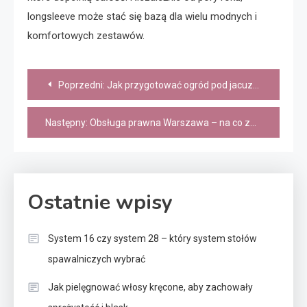
longsleeve może stać się bazą dla wielu modnych i
komfortowych zestawów.
Nawigacja
Poprzedni:
Jak przygotować ogród pod jacuzzi? Podłoże, przyłącza, strefa prywatności – kompletny poradnik
wpisu
Następny:
Obsługa prawna Warszawa – na co zwrócić uwagę przy wyborze usług prawnych?
Ostatnie wpisy
System 16 czy system 28 – który system stołów
spawalniczych wybrać
Jak pielęgnować włosy kręcone, aby zachowały