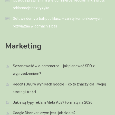
Obsługa prawna firm w e-commerce: regulaminy, zwroty,
reklamacje bez ryzyka
Gotowe domy z bali pod klucz – zalety kompleksowych
rozwiązań w domach z bali
Marketing
Sezonowość w e-commerce – jak planować SEO z
wyprzedzeniem?
Reddit i UGC w wynikach Google – co to znaczy dla Twojej
strategii treści
Jakie są typy reklam Meta Ads? Formaty na 2026
Google Discover: czym jest i jak działa?