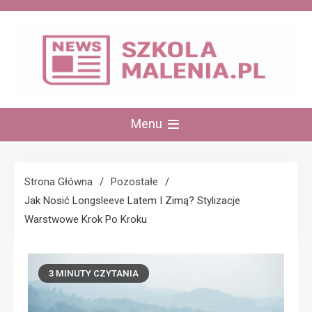
Skip
to
content
szkolamalenia.pl
Menu
Strona Główna
Pozostałe
Jak Nosić Longsleeve Latem I Zimą? Stylizacje
Warstwowe Krok Po Kroku
3 MINUTY CZYTANIA