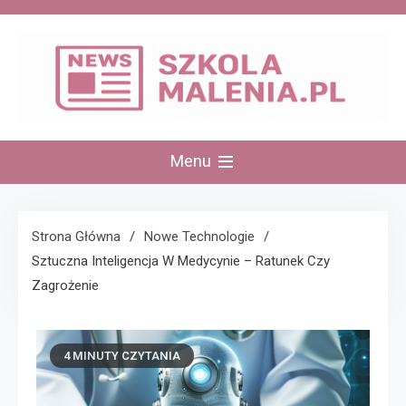
Skip
to
content
szkolamalenia.pl
Menu
Strona Główna
Nowe Technologie
Sztuczna Inteligencja W Medycynie – Ratunek Czy
Zagrożenie
4 MINUTY CZYTANIA