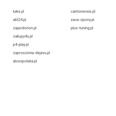
luiks.pl
cantonensis.pl
abt24.pl
sava-opony.pl
zajazdorion.pl
plus-tuning.pl
zakupy4u.pl
p4-play.pl
zaproszenia-dejavu.pl
aloespolska.pl