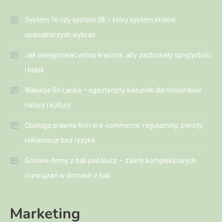
System 16 czy system 28 – który system stołów
spawalniczych wybrać
Jak pielęgnować włosy kręcone, aby zachowały sprężystość
i blask
Wakacje Sri Lanka – egzotyczny kierunek dla miłośników
natury i kultury
Obsługa prawna firm w e-commerce: regulaminy, zwroty,
reklamacje bez ryzyka
Gotowe domy z bali pod klucz – zalety kompleksowych
rozwiązań w domach z bali
Marketing