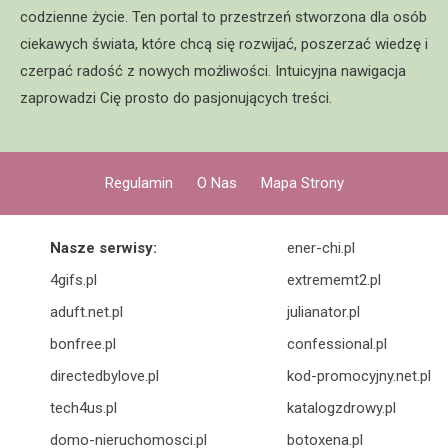
codzienne życie. Ten portal to przestrzeń stworzona dla osób
ciekawych świata, które chcą się rozwijać, poszerzać wiedzę i
czerpać radość z nowych możliwości. Intuicyjna nawigacja
zaprowadzi Cię prosto do pasjonujących treści.
Regulamin
O Nas
Mapa Strony
Nasze serwisy:
ener-chi.pl
4gifs.pl
extrememt2.pl
aduft.net.pl
julianator.pl
bonfree.pl
confessional.pl
directedbylove.pl
kod-promocyjny.net.pl
tech4us.pl
katalogzdrowy.pl
domo-nieruchomosci.pl
botoxena.pl